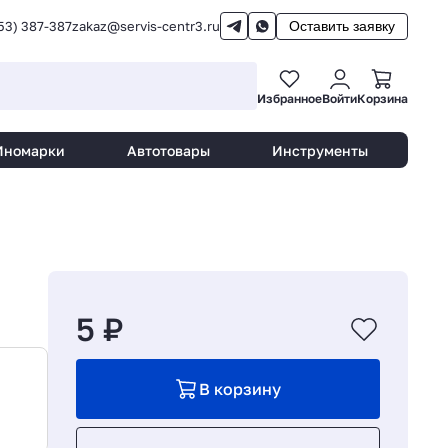
53) 387-387
zakaz@servis-centr3.ru
Оставить заявку
Избранное
Войти
Корзина
Иномарки
Автотовары
Инструменты
5 ₽
В корзину