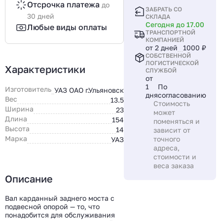
Отсрочка платежа
до
ЗАБРАТЬ СО
30 дней
СКЛАДА
Сегодня до 17.00
Любые виды оплаты
ТРАНСПОРТНОЙ
КОМПАНИЕЙ
от 2 дней
1000 ₽
СОБСТВЕННОЙ
ЛОГИСТИЧЕСКОЙ
Характеристики
СЛУЖБОЙ
от
1
По
Изготовитель
УАЗ ОАО г.Ульяновск
дня
согласованию
Вес
13.5
Стоимость
Ширина
23
может
Длина
154
поменяться и
Высота
14
зависит от
Марка
точного
УАЗ
адреса,
стоимости и
веса заказа
Описание
Вал карданный заднего моста с
подвесной опорой — то, что
понадобится для обслуживания