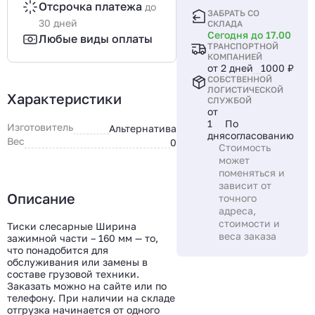
Отсрочка платежа
до
ЗАБРАТЬ СО
30 дней
СКЛАДА
Сегодня до 17.00
Любые виды оплаты
ТРАНСПОРТНОЙ
КОМПАНИЕЙ
от 2 дней
1000 ₽
СОБСТВЕННОЙ
ЛОГИСТИЧЕСКОЙ
Характеристики
СЛУЖБОЙ
от
1
По
Изготовитель
Альтернатива
дня
согласованию
Вес
0
Стоимость
может
поменяться и
зависит от
Описание
точного
адреса,
стоимости и
Тиски слесарные Ширина
веса заказа
зажимной части – 160 мм — то,
что понадобится для
обслуживания или замены в
составе грузовой техники.
Заказать можно на сайте или по
телефону. При наличии на складе
отгрузка начинается от одного