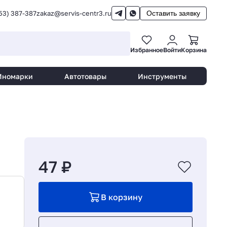
53) 387-387
zakaz@servis-centr3.ru
Оставить заявку
Избранное
Войти
Корзина
Иномарки
Автотовары
Инструменты
47 ₽
В корзину