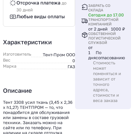
Отсрочка платежа
до
ЗАБРАТЬ СО
30 дней
СКЛАДА
Сегодня до 17.00
Любые виды оплаты
ТРАНСПОРТНОЙ
КОМПАНИЕЙ
от 2 дней
1000 ₽
СОБСТВЕННОЙ
ЛОГИСТИЧЕСКОЙ
Характеристики
СЛУЖБОЙ
от
1
По
Изготовитель
Тент-Пром ООО
дня
согласованию
Вес
0
Стоимость
Марка
ГАЗ
может
поменяться и
зависит от
точного
Описание
адреса,
стоимости и
веса заказа
Тент 3308 усил ткань (3,45 x 2,36
x h1,27) ТЕНТПРОМ — то, что
понадобится для обслуживания
или замены в составе грузовой
техники. Заказать можно на
сайте или по телефону. При
наличии на складе отгрузка