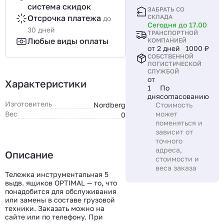
система скидок
ЗАБРАТЬ СО
Отсрочка платежа
СКЛАДА
до
Сегодня до 17.00
30 дней
ТРАНСПОРТНОЙ
Любые виды оплаты
КОМПАНИЕЙ
от 2 дней
1000 ₽
СОБСТВЕННОЙ
ЛОГИСТИЧЕСКОЙ
СЛУЖБОЙ
от
Характеристики
1
По
дня
согласованию
Изготовитель
Nordberg
Стоимость
Вес
может
0
поменяться и
зависит от
точного
адреса,
Описание
стоимости и
веса заказа
Тележка инструментальная 5
выдв. ящиков OPTIMAL — то, что
понадобится для обслуживания
или замены в составе грузовой
техники. Заказать можно на
сайте или по телефону. При