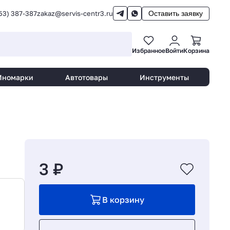
53) 387-387
zakaz@servis-centr3.ru
Оставить заявку
Избранное
Войти
Корзина
Иномарки
Автотовары
Инструменты
3 ₽
В корзину