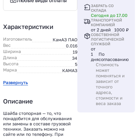
Любые виды оплаты
ЗАБРАТЬ СО
СКЛАДА
Сегодня до 17.00
ТРАНСПОРТНОЙ
КОМПАНИЕЙ
Характеристики
от 2 дней
1000 ₽
СОБСТВЕННОЙ
Изготовитель
КамАЗ ПАО
ЛОГИСТИЧЕСКОЙ
СЛУЖБОЙ
Вес
0.016
от
Ширина
19
1
По
Длина
34
дня
согласованию
Высота
5
Стоимость
Марка
может
КАМАЗ
поменяться и
зависит от
Развернуть
точного
адреса,
стоимости и
Описание
веса заказа
Шайба стопорная — то, что
понадобится для обслуживания
или замены в составе грузовой
техники. Заказать можно на
сайте или по телефону. При