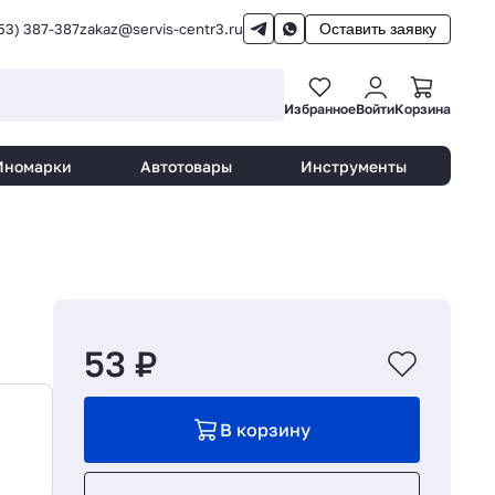
53) 387-387
zakaz@servis-centr3.ru
Оставить заявку
Избранное
Войти
Корзина
Иномарки
Автотовары
Инструменты
53 ₽
В корзину