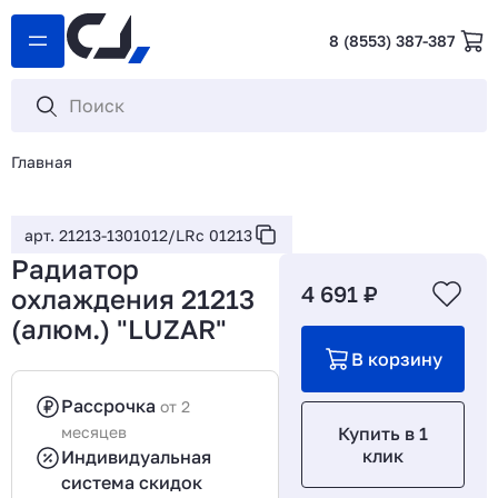
8 (8553) 387-387
Главная
арт. 21213-1301012/LRc 01213
Радиатор
4 691 ₽
охлаждения 21213
(алюм.) "LUZAR"
В корзину
Рассрочка
от 2
месяцев
Купить в 1
клик
Индивидуальная
система скидок