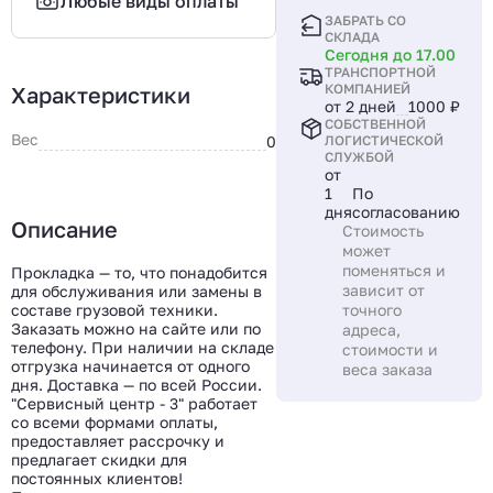
Любые виды оплаты
ЗАБРАТЬ СО
СКЛАДА
Сегодня до 17.00
ТРАНСПОРТНОЙ
КОМПАНИЕЙ
Характеристики
от 2 дней
1000 ₽
СОБСТВЕННОЙ
Вес
0
ЛОГИСТИЧЕСКОЙ
СЛУЖБОЙ
от
1
По
дня
согласованию
Описание
Стоимость
может
поменяться и
Прокладка — то, что понадобится
зависит от
для обслуживания или замены в
составе грузовой техники.
точного
Заказать можно на сайте или по
адреса,
телефону. При наличии на складе
стоимости и
отгрузка начинается от одного
веса заказа
дня. Доставка — по всей России.
"Сервисный центр - 3" работает
со всеми формами оплаты,
предоставляет рассрочку и
предлагает скидки для
постоянных клиентов!