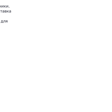
ники.
ставка
 для