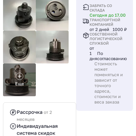
ЗАБРАТЬ СО
СКЛАДА
Сегодня до 17.00
ТРАНСПОРТНОЙ
КОМПАНИЕЙ
от 2 дней
1000 ₽
СОБСТВЕННОЙ
ЛОГИСТИЧЕСКОЙ
СЛУЖБОЙ
от
1
По
дня
согласованию
Стоимость
может
поменяться и
зависит от
Ещe
точного
адреса,
стоимости и
веса заказа
Рассрочка
от 2
месяцев
Индивидуальная
система скидок