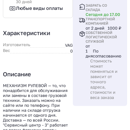
30 дней
ЗАБРАТЬ СО
Любые виды оплаты
СКЛАДА
Сегодня до 17.00
ТРАНСПОРТНОЙ
КОМПАНИЕЙ
от 2 дней
1000 ₽
Характеристики
СОБСТВЕННОЙ
ЛОГИСТИЧЕСКОЙ
СЛУЖБОЙ
Изготовитель
VAG
от
Вес
0
1
По
дня
согласованию
Стоимость
может
поменяться и
Описание
зависит от
точного
МЕХАНИЗМ РУЛЕВОЙ — то, что
адреса,
понадобится для обслуживания
стоимости и
или замены в составе грузовой
веса заказа
техники. Заказать можно на
сайте или по телефону. При
наличии на складе отгрузка
начинается от одного дня.
Доставка — по всей России.
"Сервисный центр - 3" работает
со всеми формами оплаты,