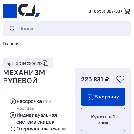
8 (8553) 387-387
Главная
арт. 5QB423062D
МЕХАНИЗМ
225 831 ₽
РУЛЕВОЙ
В корзину
Рассрочка
от 2
месяцев
Индивидуальная
Купить в 1
система скидок
клик
Отсрочка платежа
до