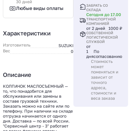
30 дней
ЗАБРАТЬ СО
Любые виды оплаты
СКЛАДА
Сегодня до 17.00
ТРАНСПОРТНОЙ
КОМПАНИЕЙ
от 2 дней
1000 ₽
Характеристики
СОБСТВЕННОЙ
ЛОГИСТИЧЕСКОЙ
СЛУЖБОЙ
Изготовитель
SUZUKI
от
Вес
0
1
По
дня
согласованию
Стоимость
может
поменяться и
Описание
зависит от
точного
КОЛПАЧОК МАСЛОСЪЕМНЫЙ —
адреса,
то, что понадобится для
стоимости и
обслуживания или замены в
веса заказа
составе грузовой техники.
Заказать можно на сайте или по
телефону. При наличии на складе
отгрузка начинается от одного
дня. Доставка — по всей России.
"Сервисный центр - 3" работает
со всеми формами оплаты,