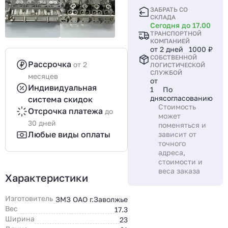
ЗАБРАТЬ СО
СКЛАДА
Сегодня до 17.00
ТРАНСПОРТНОЙ
КОМПАНИЕЙ
от 2 дней
1000 ₽
СОБСТВЕННОЙ
Рассрочка
от 2
ЛОГИСТИЧЕСКОЙ
СЛУЖБОЙ
месяцев
от
Индивидуальная
1
По
дня
согласованию
система скидок
Стоимость
Отсрочка платежа
до
может
30 дней
поменяться и
Любые виды оплаты
зависит от
точного
адреса,
стоимости и
веса заказа
Характеристики
Изготовитель
ЗМЗ ОАО г.Заволжье
Вес
17.3
Ширина
23