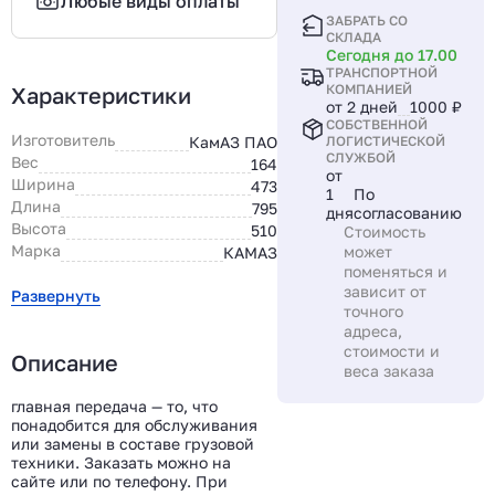
Любые виды оплаты
ЗАБРАТЬ СО
СКЛАДА
Сегодня до 17.00
ТРАНСПОРТНОЙ
КОМПАНИЕЙ
Характеристики
от 2 дней
1000 ₽
СОБСТВЕННОЙ
Изготовитель
КамАЗ ПАО
ЛОГИСТИЧЕСКОЙ
СЛУЖБОЙ
Вес
164
от
Ширина
473
1
По
Длина
795
дня
согласованию
Высота
510
Стоимость
Марка
может
КАМАЗ
поменяться и
зависит от
Развернуть
точного
адреса,
стоимости и
Описание
веса заказа
главная передача — то, что
понадобится для обслуживания
или замены в составе грузовой
техники. Заказать можно на
сайте или по телефону. При