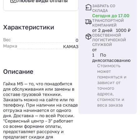
Любые виды оплаты
ЗАБРАТЬ СО
СКЛАДА
Сегодня до 17.00
ТРАНСПОРТНОЙ
КОМПАНИЕЙ
Характеристики
от 2 дней
1000 ₽
СОБСТВЕННОЙ
Вес
0
ЛОГИСТИЧЕСКОЙ
СЛУЖБОЙ
Марка
КАМАЗ
от
1
По
дня
согласованию
Стоимость
Описание
может
поменяться и
зависит от
Гайка М5 — то, что понадобится
точного
для обслуживания или замены в
адреса,
составе грузовой техники.
стоимости и
Заказать можно на сайте или по
телефону. При наличии на складе
веса заказа
отгрузка начинается от одного
дня. Доставка — по всей России.
"Сервисный центр - 3" работает
со всеми формами оплаты,
предоставляет рассрочку и
предлагает скидки для