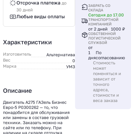
Отсрочка платежа
до
ЗАБРАТЬ СО
30 дней
СКЛАДА
Сегодня до 17.00
Любые виды оплаты
ТРАНСПОРТНОЙ
КОМПАНИЕЙ
от 2 дней
1000 ₽
СОБСТВЕННОЙ
ЛОГИСТИЧЕСКОЙ
Характеристики
СЛУЖБОЙ
от
1
По
Изготовитель
Альтернатива
дня
согласованию
Вес
0
Стоимость
Марка
УМЗ
может
поменяться и
зависит от
точного
Описание
адреса,
стоимости и
веса заказа
Двигатель А275 ГАЗель Бизнес
Евро-5 P0300262 — то, что
понадобится для обслуживания
или замены в составе грузовой
техники. Заказать можно на
сайте или по телефону. При
наличии на складе отгрузка