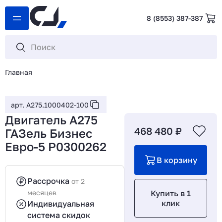
8 (8553) 387-387
Главная
арт. A275.1000402-100
Двигатель А275
468 480 ₽
ГАЗель Бизнес
Евро-5 P0300262
В корзину
Рассрочка
от 2
месяцев
Купить в 1
клик
Индивидуальная
система скидок