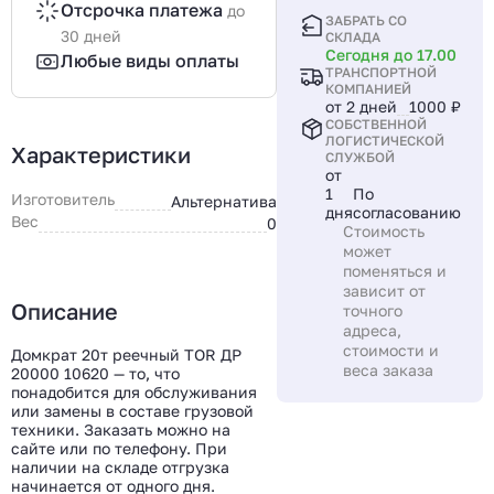
Отсрочка платежа
до
ЗАБРАТЬ СО
30 дней
СКЛАДА
Сегодня до 17.00
Любые виды оплаты
ТРАНСПОРТНОЙ
КОМПАНИЕЙ
от 2 дней
1000 ₽
СОБСТВЕННОЙ
ЛОГИСТИЧЕСКОЙ
Характеристики
СЛУЖБОЙ
от
1
По
Изготовитель
Альтернатива
дня
согласованию
Вес
0
Стоимость
может
поменяться и
зависит от
Описание
точного
адреса,
стоимости и
Домкрат 20т реечный TOR ДР
веса заказа
20000 10620 — то, что
понадобится для обслуживания
или замены в составе грузовой
техники. Заказать можно на
сайте или по телефону. При
наличии на складе отгрузка
начинается от одного дня.