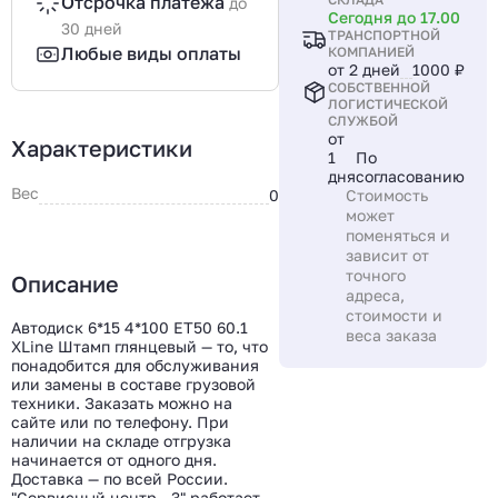
Отсрочка платежа
до
Сегодня до 17.00
30 дней
ТРАНСПОРТНОЙ
Любые виды оплаты
КОМПАНИЕЙ
от 2 дней
1000 ₽
СОБСТВЕННОЙ
ЛОГИСТИЧЕСКОЙ
СЛУЖБОЙ
от
Характеристики
1
По
дня
согласованию
Вес
0
Стоимость
может
поменяться и
зависит от
точного
Описание
адреса,
стоимости и
Автодиск 6*15 4*100 ET50 60.1
веса заказа
XLine Штамп глянцевый — то, что
понадобится для обслуживания
или замены в составе грузовой
техники. Заказать можно на
сайте или по телефону. При
наличии на складе отгрузка
начинается от одного дня.
Доставка — по всей России.
"Сервисный центр - 3" работает