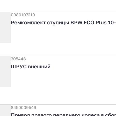
0980107210
Ремкомплект ступицы BPW ECO Plus 10-
305448
ШРУС внешний
8450009549
Привод правого переднего колеса в сбо