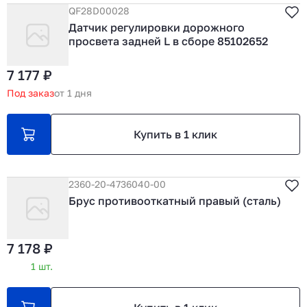
QF28D00028
Датчик регулировки дорожного
просвета задней L в сборе 85102652
7 177 ₽
Под заказ
от 1 дня
Купить в 1 клик
2360-20-4736040-00
Брус противооткатный правый (сталь)
7 178 ₽
1 шт.