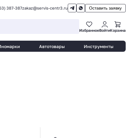
53) 387-387
zakaz@servis-centr3.ru
Оставить заявку
Избранное
Войти
Корзина
Иномарки
Автотовары
Инструменты