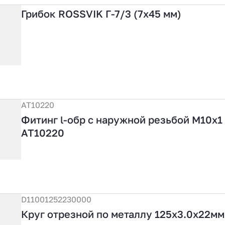
Грибок ROSSVIK Г-7/3 (7х45 мм)
АТ10220
Фитинг l-обр с наружной резьбой М10х1
АТ10220
D11001252230000
Круг отрезной по металлу 125х3.0х22мм