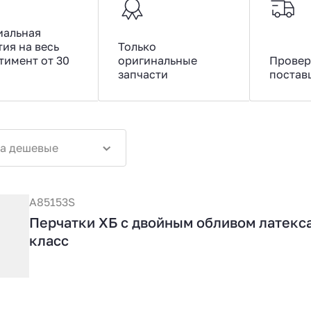
иальная
тия на весь
Только
тимент от 30
оригинальные
Провер
запчасти
постав
а дешевые
A85153S
Перчатки ХБ с двойным обливом латекса
класс