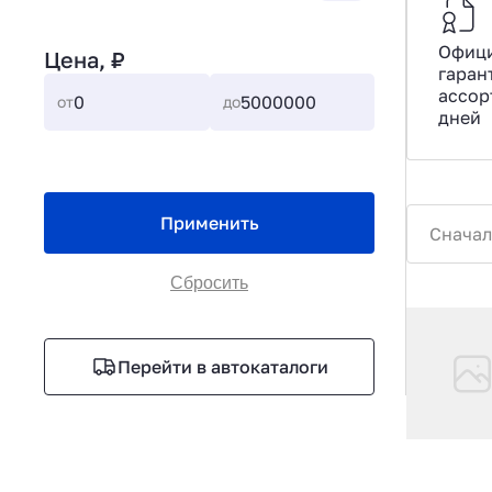
Офиц
Цена, ₽
гаран
ассор
от
до
дней
Применить
Сначал
Сбросить
Перейти в автокаталоги