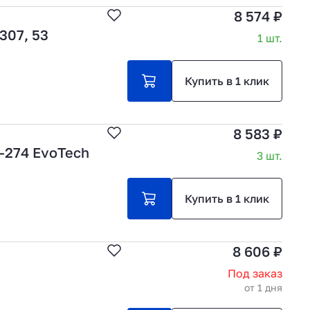
8 574 ₽
307, 53
1 шт.
Купить в 1 клик
8 583 ₽
А-274 EvoTech
3 шт.
Купить в 1 клик
8 606 ₽
Под заказ
от 1 дня