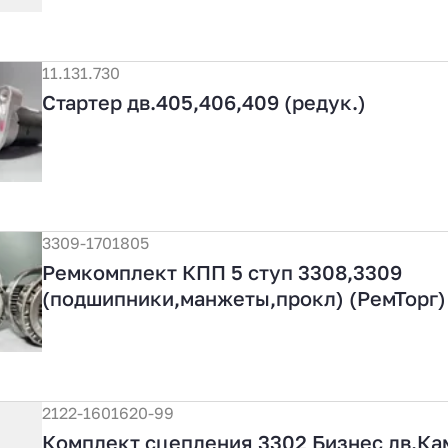
11.131.730
Стартер дв.405,406,409 (редук.)
3309-1701805
Ремкомплект КПП 5 ступ 3308,3309
(подшипники,манжеты,прокл) (РемТорг)
2122-1601620-99
Комплект сцепления 3302 Бизнес дв.Кам