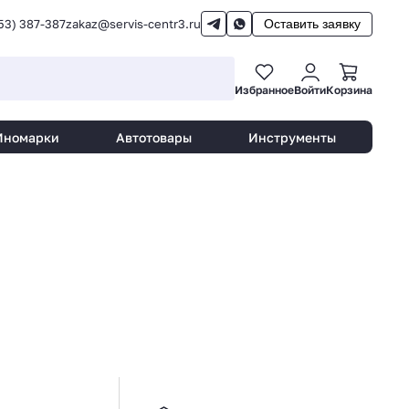
53) 387-387
zakaz@servis-centr3.ru
Оставить заявку
Избранное
Войти
Корзина
Иномарки
Автотовары
Инструменты