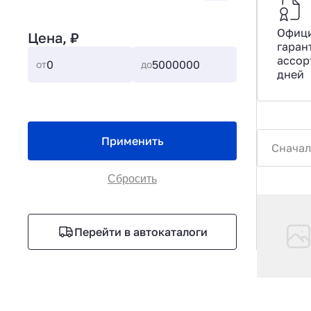
Офиц
Цена, ₽
гаран
ассор
от
до
дней
Применить
Сначал
Сбросить
Перейти в автокаталоги